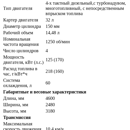
4-x тактный дизельный,с турбонадувом,
Тип двигателя
многотопливный, с непосредственным
впрыском топлива
Картер двигателя
32 л
Диаметр цилиндра
150 мм
Рабочий объем
14,48 л
Номинальная
1250 об/мин
частота вращения
Число цилиндров
4
Мощность
125 (170)
двигателя, кВт (л.с.)
Расход топлива в
218 (160)
час, г/кВт*ч
Система
60
охлаждения, л
Габаритные и весовые характеристики
Длина, мм
4600
Ширина, мм
2480
Высота, мм
3180
Трансмиссия
Максимальная
скорость движения
10,4 км/ч