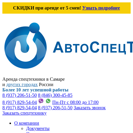
СКИДКИ при аренде от 5 смен!
Узнать подробнее
Аренда спецтехники в Самаре
и
других городах
России
Более 10 лет успешной работы
8 (937) 206-51-50
8 (846) 300-45-85
8 (917) 829-54-04
Пн-Пт с 08:00 до 17:00
8 (917) 829-54-04
8 (937) 206-51-50
Заказать звонок
Заказать спецтехнику
О компании
Документы