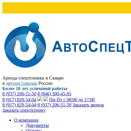
Аренда спецтехники в Самаре
и
других городах
России
Более 10 лет успешной работы
8 (937) 206-51-50
8 (846) 300-45-85
8 (917) 829-54-04
Пн-Пт с 08:00 до 17:00
8 (917) 829-54-04
8 (937) 206-51-50
Заказать звонок
Заказать спецтехнику
О компании
Документы
Отзывы