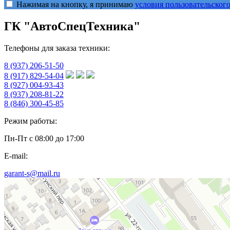
Нажимая на кнопку, я принимаю
условия пользовательског
ГК "АвтоСпецТехника"
Телефоны для заказа техники:
8 (937) 206-51-50
8 (917) 829-54-04
8 (927) 004-93-43
8 (937) 208-81-22
8 (846) 300-45-85
Режим работы:
Пн-Пт с 08:00 до 17:00
E-mail:
garant-s@mail.ru