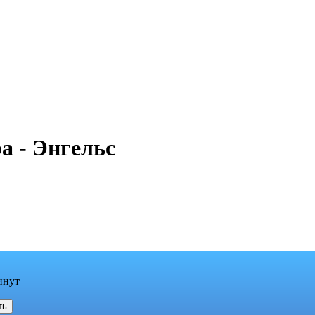
а - Энгельс
инут
ть