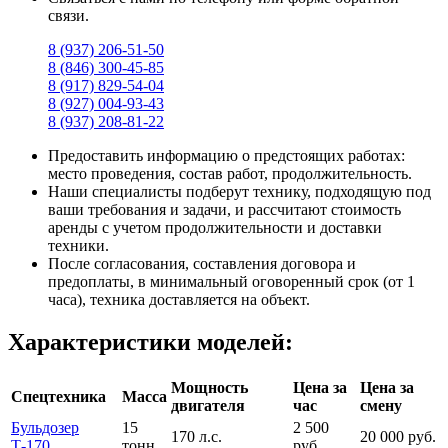
связи.
8 (937) 206-51-50
8 (846) 300-45-85
8 (917) 829-54-04
8 (927) 004-93-43
8 (937) 208-81-22
Предоставить информацию о предстоящих работах:
место проведения, состав работ, продолжительность.
Наши специалисты подберут технику, подходящую под
ваши требования и задачи, и рассчитают стоимость
аренды с учетом продолжительности и доставки
техники.
После согласования, составления договора и
предоплаты, в минимальный оговоренный срок (от 1
часа), техника доставляется на объект.
Характеристики моделей:
Мощность
Цена за
Цена за
Спецтехника
Масса
двигателя
час
смену
Бульдозер
15
2 500
170 л.с.
20 000 руб.
Т-170
тонн
руб.