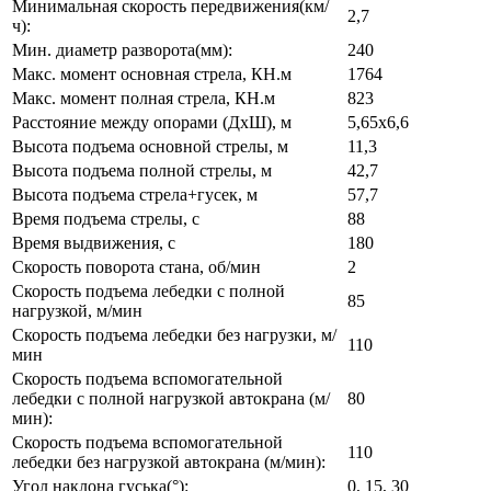
Минимальная скорость передвижения(км/
2,7
ч):
Мин. диаметр разворота(мм):
240
Макс. момент основная стрела, КН.м
1764
Макс. момент полная стрела, КН.м
823
Расстояние между опорами (ДхШ), м
5,65x6,6
Высота подъема oсновной стрелы, м
11,3
Высота подъема полной стрелы, м
42,7
Высота подъема стрела+гусек, м
57,7
Время подъема стрелы, с
88
Время выдвижения, с
180
Скорость поворота стана, об/мин
2
Скорость подъема лебедки с полной
85
нагрузкой, м/мин
Скорость подъема лебедки без нагрузки, м/
110
мин
Скорость подъема вспомогательной
лебедки с полной нагрузкой автокрана (м/
80
мин):
Скорость подъема вспомогательной
110
лебедки без нагрузкой автокрана (м/мин):
Угол наклона гуська(°):
0, 15, 30