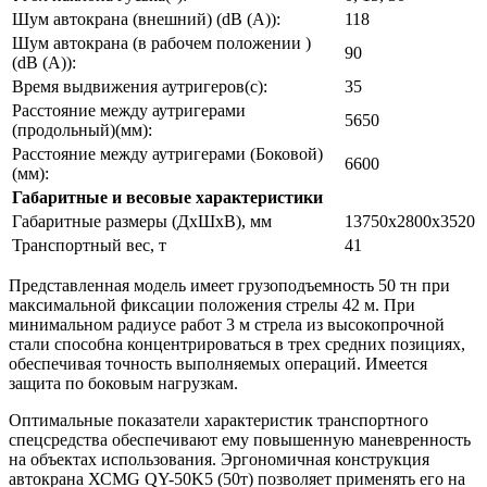
Шум автокрана (внешний) (dB (A)):
118
Шум автокрана (в рабочем положении )
90
(dB (A)):
Время выдвижения аутригеров(с):
35
Расстояние между аутригерами
5650
(продольный)(мм):
Расстояние между аутригерами (Боковой)
6600
(мм):
Габаритные и весовые характеристики
Габаритные размеры (ДхШхВ), мм
13750х2800х3520
Транспортный вес, т
41
Представленная модель имеет грузоподъемность 50 тн при
максимальной фиксации положения стрелы 42 м. При
минимальном радиусе работ 3 м стрела из высокопрочной
стали способна концентрироваться в трех средних позициях,
обеспечивая точность выполняемых операций. Имеется
защита по боковым нагрузкам.
Оптимальные показатели характеристик транспортного
спецсредства обеспечивают ему повышенную маневренность
на объектах использования. Эргономичная конструкция
автокрана ХСМG QY-50K5 (50т) позволяет применять его на