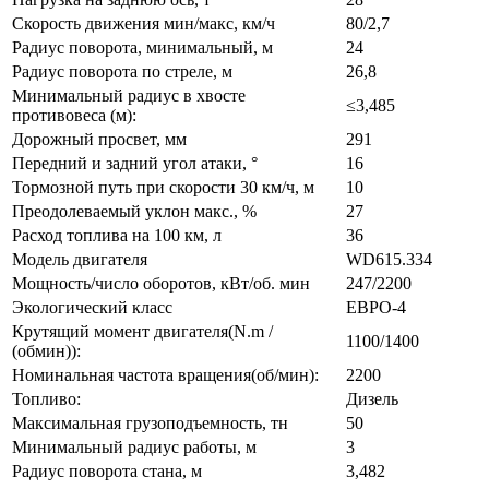
Скорость движения мин/макс, км/ч
80/2,7
Радиус поворота, минимальный, м
24
Радиус поворота по стреле, м
26,8
Минимальный радиус в хвосте
≤3,485
противовеса (м):
Дорожный просвет, мм
291
Передний и задний угол атаки, °
16
Тормозной путь при скорости 30 км/ч, м
10
Преодолеваемый уклон макс., %
27
Расход топлива на 100 км, л
36
Модель двигателя
WD615.334
Мощность/число оборотов, кВт/об. мин
247/2200
Экологический класс
ЕВРО-4
Крутящий момент двигателя(N.m /
1100/1400
(обмин)):
Номинальная частота вращения(об/мин):
2200
Топливо:
Дизель
Максимальная грузоподъемность, тн
50
Минимальный радиус работы, м
3
Радиус поворота стана, м
3,482