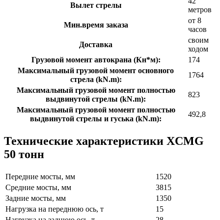
42
Вылет стрелы
метров
от 8
Мин.время заказа
часов
своим
Доставка
ходом
Грузовой момент автокрана (Кн*м):
174
Максимальный грузовой момент основного
1764
стрела (kN.m):
Максимальный грузовой момент полностью
823
выдвинутой стрелы (kN.m):
Максимальный грузовой момент полностью
492,8
выдвинутой стрелы и гуська (kN.m):
Технические характеристики XCMG
50 тонн
Передние мосты, мм
1520
Средние мосты, мм
3815
Задние мосты, мм
1350
Нагрузка на переднюю ось, т
15
Нагрузка на заднюю ось, т
28