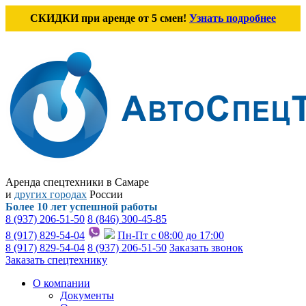
СКИДКИ при аренде от 5 смен!
Узнать подробнее
Аренда спецтехники в Самаре
и
других городах
России
Более 10 лет успешной работы
8 (937) 206-51-50
8 (846) 300-45-85
8 (917) 829-54-04
Пн-Пт с 08:00 до 17:00
8 (917) 829-54-04
8 (937) 206-51-50
Заказать звонок
Заказать спецтехнику
О компании
Документы