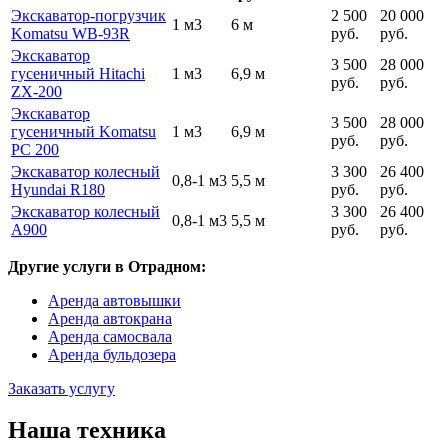
Экскаватор-погрузчик
2 500
20 000
1 м3
6 м
Komatsu WB-93R
руб.
руб.
Экскаватор
3 500
28 000
гусеничный Hitachi
1 м3
6,9 м
руб.
руб.
ZX-200
Экскаватор
3 500
28 000
гусеничный Komatsu
1 м3
6,9 м
руб.
руб.
PC 200
Экскаватор колесный
3 300
26 400
0,8-1 м3
5,5 м
Hyundai R180
руб.
руб.
Экскаватор колесный
3 300
26 400
0,8-1 м3
5,5 м
A900
руб.
руб.
Другие услуги в Отрадном:
Аренда автовышки
Аренда автокрана
Аренда самосвала
Аренда бульдозера
Заказать услугу
Наша техника